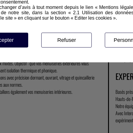
consentement.
hanger d’avis à tout moment depuis le lien « Mentions légal
e notre site, dans la section « 2.1 Utilisation des donnée
le site » en cliquant sur le bouton « Editer les cookies ».
FORMANCES TECHNIQUES DE NOS
VITRA
ISERIES EXTÉRIEURES
cepter
Refuser
Personn
Interclose 
Nous renfor
ectionnons les meilleurs matériaux, PVC, aluminium, bois et
Nous propo
x mixtes. Objectif : que vos menuiseries extérieures vous
sent isolation thermique et phonique.
EXPER
ons avec précision dormant, ouvrant, vitrage et quincaillerie
s aux normes.
tallons également vos menuiseries intérieures.
Basés près 
Hauts‑de‑
Notre équi
Avec Interc
expériment