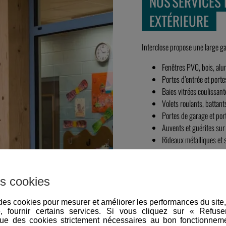
NOS SERVICES 
EXTÉRIEURE
Interclose propose une large ga
Fenêtres PVC, bois, alu
Portes d’entrée et port
Baies vitrées coulissant
Volets roulants, battant
Portes de garage et port
Auvents et guérites sur
Rideaux métalliques et s
Chaque ouvrage reste durable, 
s cookies
e des cookies pour mesurer et améliorer les performances du site
e, fournir certains services. Si vous cliquez sur « Refus
ue des cookies strictement nécessaires au bon fonctionneme