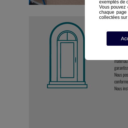
exemptés de 
Vous pouvez c
chaque page d
collectées sur 
PER
MENU
Ac
Nous sél
matériau
garantis
Nous pos
conforme
Nous ins