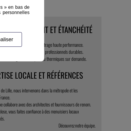
es » en bas de
s personnelles
GE PERFORMANT ET ÉTANCHÉITÉ
aliser
installe du double ou triple vitrage haute performance.
çons l’étanchéité avec joints professionnels durables.
sons vitrages acoustiques ou thermiques sur demande.
TISE LOCALE ET RÉFÉRENCES
de Lille, nous intervenons dans la métropole et les
France.
pe collabore avec des architectes et fournisseurs de renom.
lose, vous faites confiance à des menuisiers locaux
és.
Découvrez notre équipe.