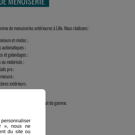
DE MENUISERIE
mme de menuiseries extérieures à Lille. Nous réalisons :
minium et mixtes ;
es automatiques ;
es et galandages ;
s ou motorisés ;
ails pro ;
 mesure ;
tores extérieurs.
isolant et esthétiquement haut de gamme.
, personnaliser
er », nous ne
nt du site ou