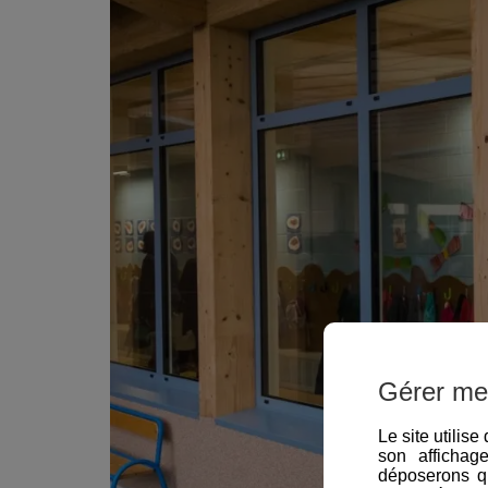
Gérer me
Le site utilis
son affichag
déposerons q