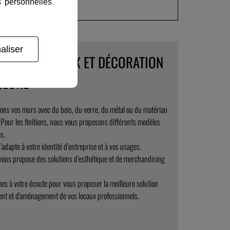
s personnelles
PROFESSIONNELS
aliser
LLAGES MURAUX ET DÉCORATION
IEURE
lons vos murs avec du bois, du verre, du métal ou du matériau
 Pour les finitions, nous vous proposons différents modèles
s.
’adapte à votre identité d’entreprise et à vos usages.
 vous propose des solutions d’esthétique et de merchandising
s à votre écoute pour vous proposer la meilleure solution
nt et d'aménagement de vos locaux professionnels.