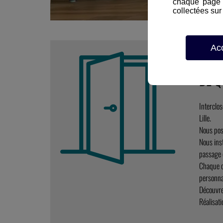
chaque page d
collectées sur 
Ac
POSE
DE Q
Interclo
Lille.
Nous pos
Nous inst
passage e
Chaque c
personna
Découvre
Réalisati