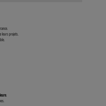
France.
 leurs projets.
ble.
ieure
.
mes.