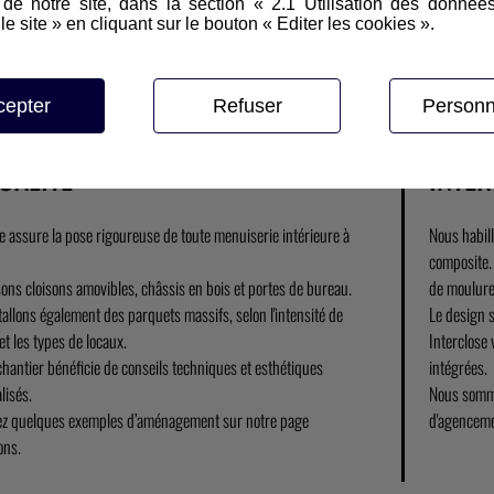
e notre site, dans la section « 2.1 Utilisation des donnée
le site » en cliquant sur le bouton « Editer les cookies ».
cepter
Refuser
Personn
 PROFESSIONNELLE ET GARANTIE
HABI
UALITÉ
INTÉR
se assure la pose rigoureuse de toute menuiserie intérieure à
Nous habil
composite.
ons cloisons amovibles, châssis en bois et portes de bureau.
de moulure
allons également des parquets massifs, selon l'intensité de
Le design s
t les types de locaux.
Interclose
hantier bénéficie de conseils techniques et esthétiques
intégrées.
lisés.
Nous somme
z quelques exemples d’aménagement sur notre page
d'agenceme
ons.