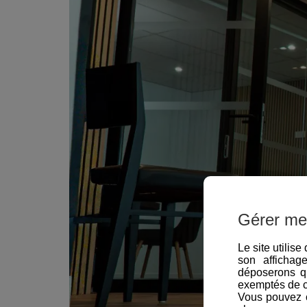
Gérer me
Le site utilis
son affichag
déposerons q
exemptés de 
Vous pouvez c